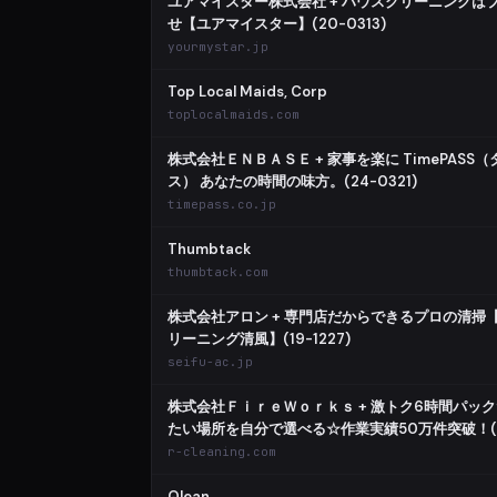
ユアマイスター株式会社 + ハウスクリーニングは
せ【ユアマイスター】(20-0313)
yourmystar.jp
Top Local Maids, Corp
toplocalmaids.com
株式会社ＥＮＢＡＳＥ + 家事を楽に TimePASS
ス） あなたの時間の味方。(24-0321)
timepass.co.jp
Thumbtack
thumbtack.com
株式会社アロン + 専門店だからできるプロの清掃
リーニング清風】(19-1227)
seifu-ac.jp
株式会社ＦｉｒｅＷｏｒｋｓ + 激トク6時間パッ
たい場所を自分で選べる☆作業実績50万件突破！(25
r-cleaning.com
Qlean