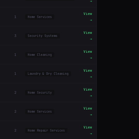
→
View
1
Home Services
→
View
3
Security Systems
→
View
1
Home Cleaning
→
View
1
Laundry & Dry Cleaning
→
View
2
Home Security
→
View
2
Home Services
→
View
2
Home Repair Services
→