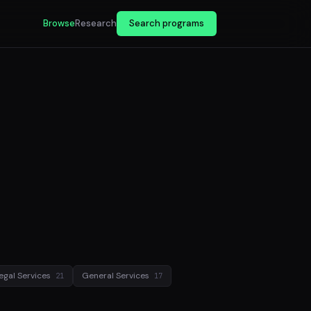
Browse
Research
Search programs
egal Services
General Services
21
17