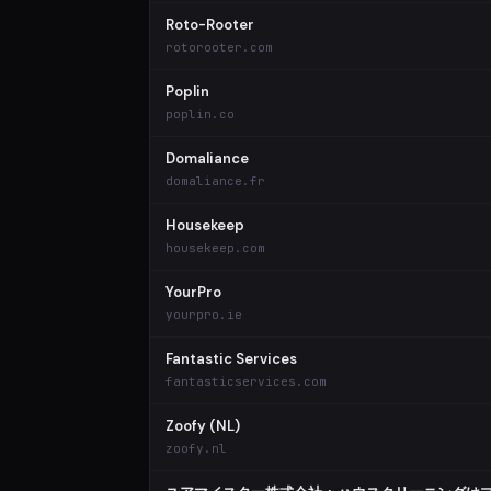
Roto-Rooter
rotorooter.com
Poplin
poplin.co
Domaliance
domaliance.fr
Housekeep
housekeep.com
YourPro
yourpro.ie
Fantastic Services
fantasticservices.com
Zoofy (NL)
zoofy.nl