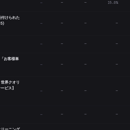
—
—
15.0%
—
裏付けられた
5)
—
—
—
—
—
—
—
—
"「お客様単
—
—
—
—
・世界クオリ
サービス】
—
—
—
—
—
—
—
—
クリーニング