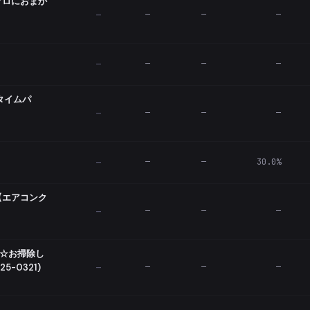
プロにおまか
—
—
—
—
—
—
—
—
（タイムパ
—
—
—
—
—
—
30.0%
—
【エアコンク
—
—
—
—
ク☆お掃除し
-0321)
—
—
—
—