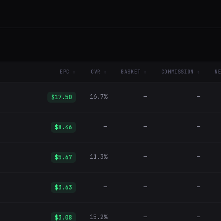
EPC
CVR
BASKET
COMMISSION
N
16.7%
—
—
$17.50
—
—
—
$8.46
11.3%
—
—
$5.67
—
—
—
$3.63
15.2%
—
—
$3.08