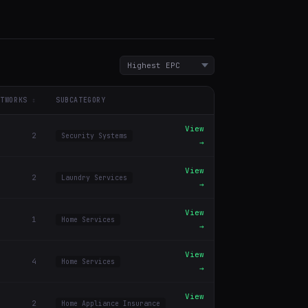
ETWORKS
SUBCATEGORY
View
2
Security Systems
→
View
2
Laundry Services
→
View
1
Home Services
→
View
4
Home Services
→
View
2
Home Appliance Insurance