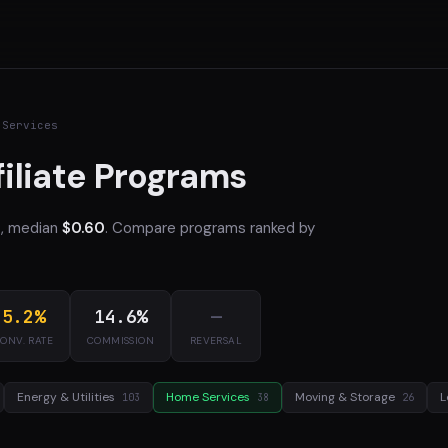
 Services
iliate Programs
3
, median
$0.60
. Compare programs ranked by
5.2%
14.6%
—
ONV. RATE
COMMISSION
REVERSAL
Energy & Utilities
Home Services
Moving & Storage
L
103
38
26