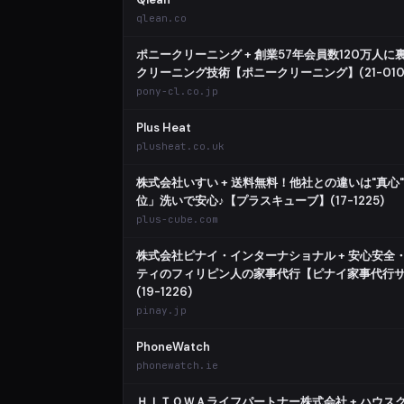
qlean.co
ポニークリーニング + 創業57年会員数120万人に
クリーニング技術【ポニークリーニング】(21-010
pony-cl.co.jp
Plus Heat
plusheat.co.uk
株式会社いすい + 送料無料！他社との違いは"真心
位」洗いで安心♪【プラスキューブ】(17-1225)
plus-cube.com
株式会社ピナイ・インターナショナル + 安心安全
ティのフィリピン人の家事代行【ピナイ家事代行
(19-1226)
pinay.jp
PhoneWatch
phonewatch.ie
ＨＩＴＯＷＡライフパートナー株式会社 + ハウス