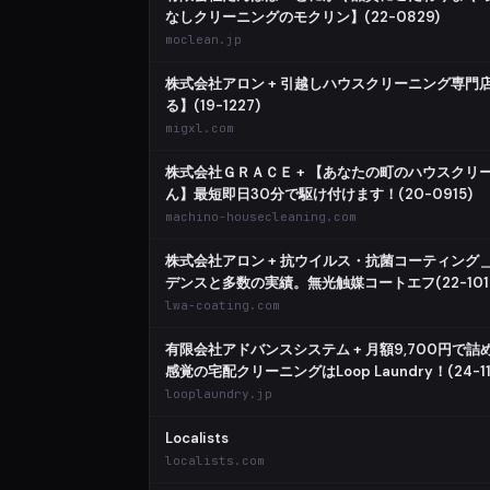
なしクリーニングのモクリン】(22-0829)
moclean.jp
株式会社アロン + 引越しハウスクリーニング専門
る】(19-1227)
migxl.com
株式会社ＧＲＡＣＥ + 【あなたの町のハウスクリ
ん】最短即日30分で駆け付けます！(20-0915)
machino-housecleaning.com
株式会社アロン + 抗ウイルス・抗菌コーティング
デンスと多数の実績。無光触媒コートエフ(22-101
lwa-coating.com
有限会社アドバンスシステム + 月額9,700円で詰
感覚の宅配クリーニングはLoop Laundry！(24-11
looplaundry.jp
Localists
localists.com