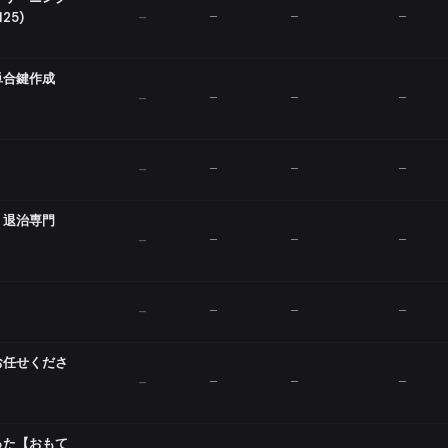
25)
—
—
—
—
単合鍵作成
—
—
—
—
—
—
—
—
ミ退治専門
—
—
—
—
—
—
—
—
お任せくださ
—
—
—
—
った【おもて