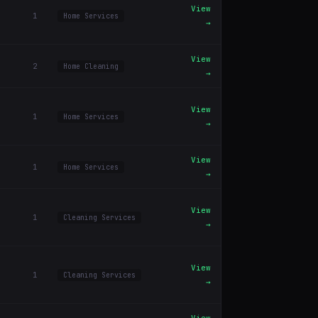
View
1
Home Services
→
View
2
Home Cleaning
→
View
1
Home Services
→
View
1
Home Services
→
View
1
Cleaning Services
→
View
1
Cleaning Services
→