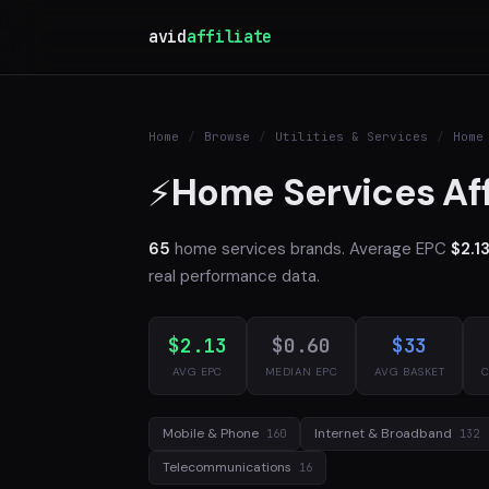
avid
affiliate
Home
/
Browse
/
Utilities & Services
/
Home
Home Services Aff
⚡
65
home services brands. Average EPC
$2.1
real performance data.
$2.13
$0.60
$33
AVG EPC
MEDIAN EPC
AVG BASKET
C
Mobile & Phone
Internet & Broadband
160
132
Telecommunications
16