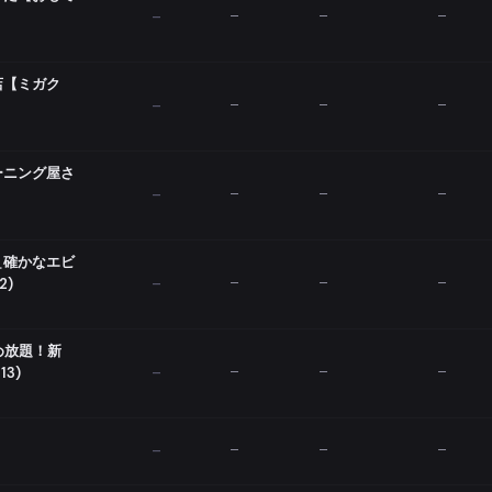
—
—
—
—
店【ミガク
—
—
—
—
ーニング屋さ
—
—
—
—
＿確かなエビ
2)
—
—
—
—
め放題！新
13)
—
—
—
—
—
—
—
—