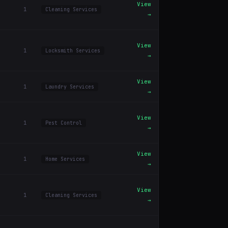
View
1
Cleaning Services
→
View
1
Locksmith Services
→
View
1
Laundry Services
→
View
1
Pest Control
→
View
1
Home Services
→
View
1
Cleaning Services
→