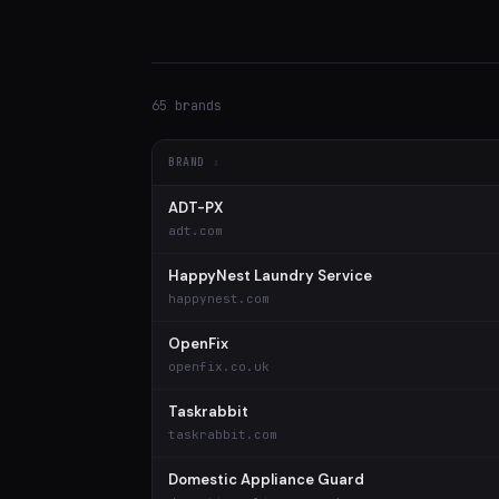
65 brands
BRAND
ADT-PX
adt.com
HappyNest Laundry Service
happynest.com
OpenFix
openfix.co.uk
Taskrabbit
taskrabbit.com
Domestic Appliance Guard