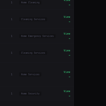
View
1
Home Cleaning
→
View
1
Cleaning Services
→
View
1
Home Emergency Services
→
View
1
Cleaning Services
→
View
1
Home Services
→
View
1
Home Security
→