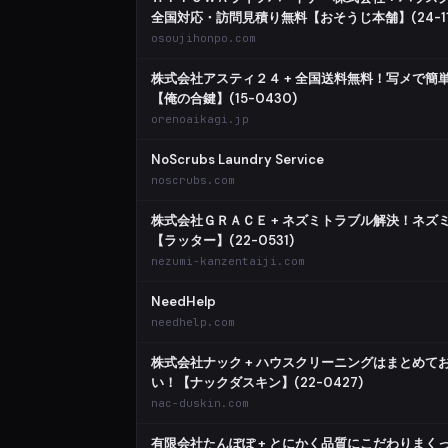
全国対応・訪問見積り無料【おそうじ本舗】(24-11
osoujihonpo.com
株式会社アスティ２４ + 全国送料無料！写メで簡
【俺の合鍵】(15-0430)
orenoaikagi.jp
NoScrubs Laundry Service
noscrubs.com
株式会社ＧＲＡＣＥ + ネズミトラブル解決！ネズ
【ラッター】(22-0531)
nezumi-kanzentaiji.com
NeedHelp
needhelp.com
株式会社ナック + ハウスクリーニングはまとめて
い！【ナックダスキン】(22-0427)
nac-duskin.com
有限会社たんぽぽ + とにかく品質にこだわりまく