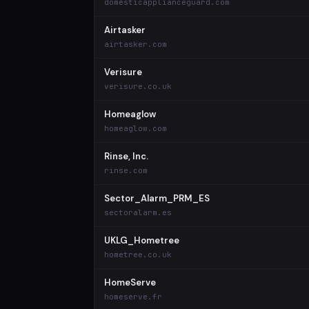
domesticapplianceguard.com
Airtasker
airtasker.com
Verisure
verisure.co.uk
Homeaglow
homeaglow.com
Rinse, Inc.
rinse.com
Sector_Alarm_PRM_ES
sectoralarm.es
UKLG_Hometree
hometree.co.uk
HomeServe
homeserve.fr