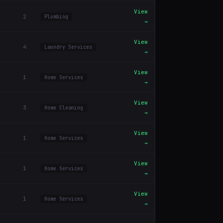
View
2
Plumbing
→
View
4
Laundry Services
→
View
1
Home Services
→
View
3
Home Cleaning
→
View
1
Home Services
→
View
1
Home Services
→
View
1
Home Services
→