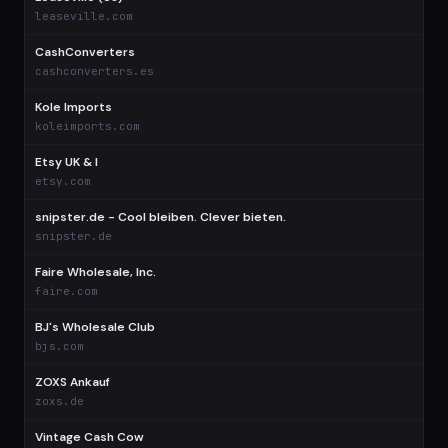
$
leaseville.com
CashConverters
$
cashconverters.es
Kole Imports
$
koleimports.com
Etsy UK & I
$
etsy.com
snipster.de - Cool bleiben. Clever bieten.
$
snipster.de
Faire Wholesale, Inc.
$
faire.com
BJ's Wholesale Club
$
bjs.com
ZOXS Ankauf
zoxs.de
Vintage Cash Cow