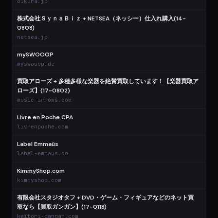
oikura.jp
株式会社ＳｙｎａＢｉｚ + NETSEA（ネッシー）仕入れ購入(14-
0808)
netsea.jp
mySWOOOP
myswooop.de
買取アローズ + 多種多様な楽器を絶賛買取しています！【楽器買取ア
ローズ】(17-0802)
music-arrows.com
Livre en Poche CPA
livrenpoche.com
Label Emmaüs
label-emmaus.co
KimmyShop.com
kimmyshop.com
有限会社スタジオタフ + DVD・ゲーム・フィギュアなどのネット買
取なら【買取ガンガン】(17-0118)
kaitori-gangan.com