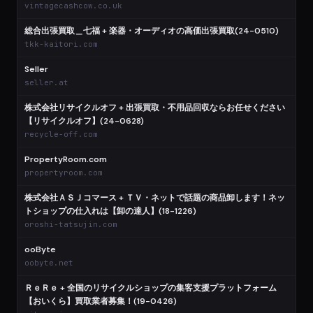
vintagecashcow.co.uk
総合出張買取＿七福 + 楽器・オーディオの高価出張買取(24-0510)
tkk-kaitori.com
Seller
seller.at
株式会社リサイクルオフ + 出張買取・不用品回収ならお任せください
【リサイクルオフ】(24-0628)
recycle-off.com
PropertyRoom.com
propertyroom.com
株式会社ＡＳＪコマース + ＴＶ・ネットで話題の商品卸します！ネッ
トショップの仕入れは【卸の達人】(18-1226)
oroshi-tatsujin.com
ooByte
oobyte.net
ＲｅＲｅ + 全国のリサイクルショップの集客支援プラットフォーム
【おいくら】買取業者募集！(19-0426)