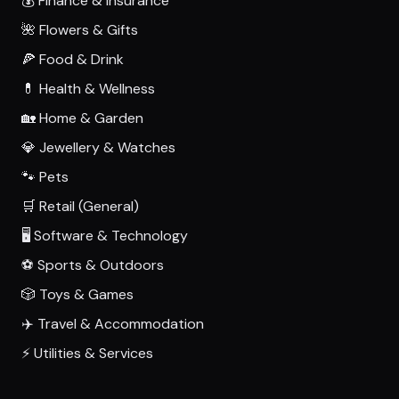
💰 Finance & Insurance
🌺 Flowers & Gifts
🍕 Food & Drink
💊 Health & Wellness
🏡 Home & Garden
💎 Jewellery & Watches
🐾 Pets
🛒 Retail (General)
🖥️ Software & Technology
⚽ Sports & Outdoors
🎲 Toys & Games
✈️ Travel & Accommodation
⚡ Utilities & Services