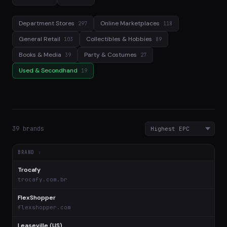
Department Stores
Online Marketplaces
297
118
General Retail
Collectibles & Hobbies
103
89
Books & Media
Party & Costumes
39
27
Used & Secondhand
19
39 brands
BRAND
Trocafy
$
trocafy.com.br
FlexShopper
$
flexshopper.com
Leaseville (US)