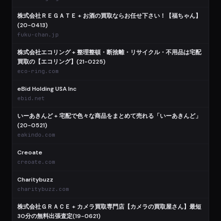
株式会社ＲＥＧＡＴＥ + お酒の買取ならお任せ下さい！【福ちゃん】
(20-0413)
fuku-chan.jp
株式会社エコリング + 整理整頓・断捨離・リサイクル・不用品は宅配
買取の【エコリング】(21-0225)
eco-ring.com
eBid Holding USA Inc
ebid.net
いーあきんど + 宅配で色々な商品をまとめて売れる「いーあきんど」
(20-0521)
eakindo.com
Creoate
creoate.com
Charitybuzz
charitybuzz.com
株式会社ＧＲＡＣＥ + カメラ買取専門店【カメラの買取屋さん】最短
30分の無料出張査定(19-0621)