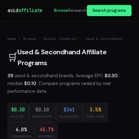
avid
affiliate
Browse
Research
Search programs
Home
/
Browse
/
Retail (General)
/
Used & Secondhand
Used & Secondhand Affiliate
🛒
Programs
39
used & secondhand brands. Average EPC
$0.30
,
median
$0.10
. Compare programs ranked by real
performance data.
$0.30
$0.10
$341
3.5%
AVG EPC
MEDIAN EPC
AVG BASKET
CONV. RATE
6.0%
45.7%
COMMISSION
REVERSAL