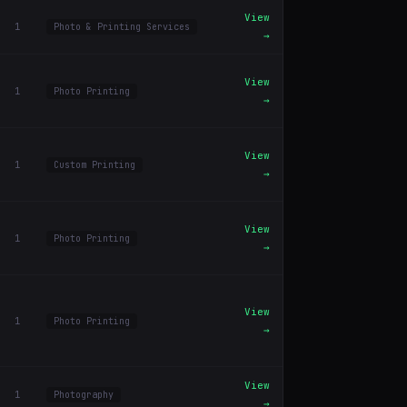
View
1
Photo & Printing Services
→
View
1
Photo Printing
→
View
1
Custom Printing
→
View
1
Photo Printing
→
View
1
Photo Printing
→
View
1
Photography
→