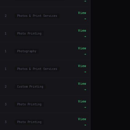
→
View
2
Photos & Print Services
→
View
1
Photo Printing
→
View
1
Photography
→
View
1
Photos & Print Services
→
View
2
Custom Printing
→
View
3
Photo Printing
→
View
3
Photo Printing
→