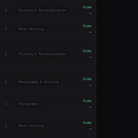
View
3
Printing & Personalization
→
View
1
Photo Printing
→
View
1
Printing & Personalization
→
View
1
Photography & Printing
→
View
1
Photography
→
View
1
Photo Printing
→