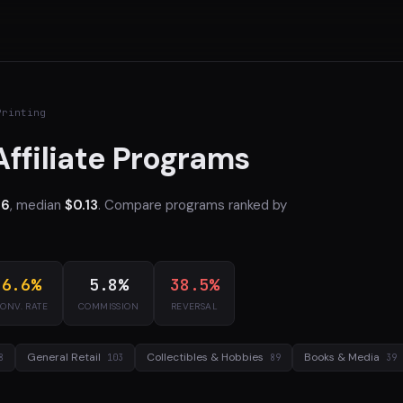
Printing
Affiliate Programs
16
, median
$0.13
. Compare programs ranked by
6.6%
5.8%
38.5%
ONV. RATE
COMMISSION
REVERSAL
General Retail
Collectibles & Hobbies
Books & Media
8
103
89
39