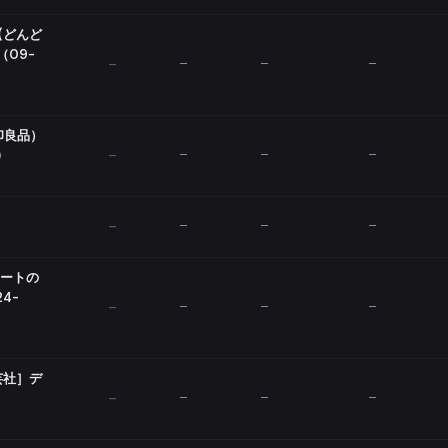
【どんど
09-
—
—
—
—
印良品）
)
—
—
—
—
—
—
—
—
アートの
4-
—
—
—
—
芸社］デ
—
—
—
—