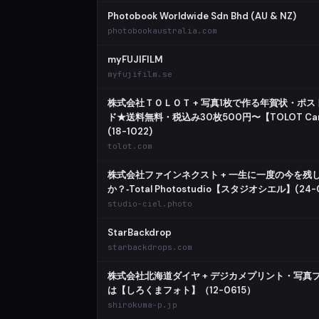
Photobook Worldwide Sdn Bhd (AU & NZ)
photobookaustralia.com
myFUJIFILM
myfujifilm.se
株式会社ＴＯＬＯＴ + 写真1枚で作る年賀状・ポス
ド★送料無料・税込み30枚500円〜【TOLOT Ca
(18-1022)
tolot.com
株式会社ファインネクスト + 一生に一度の今を残
か？‐Total Photostudio【スタジオシエル】(24-
studio-ciel.photo
StarBackdrop
starbackdrops.com
株式会社北海道ダイヤ + デジカメプリント・写真
は【しろくまフォト】（12-0615）
shirokuma-p.jp