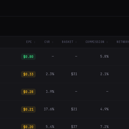
EPC
CVR
BASKET
COMMISSION
NETWOR
—
—
5.8%
$0.80
2.3%
$31
2.1%
$0.33
1.9%
—
—
$0.28
17.6%
$21
4.9%
$0.21
5.4%
$37
7.2%
$0.20