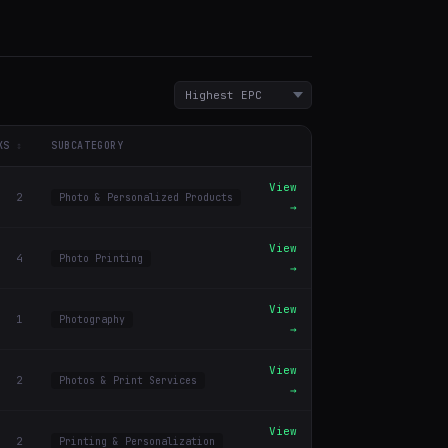
KS
SUBCATEGORY
View
2
Photo & Personalized Products
→
View
4
Photo Printing
→
View
1
Photography
→
View
2
Photos & Print Services
→
View
2
Printing & Personalization