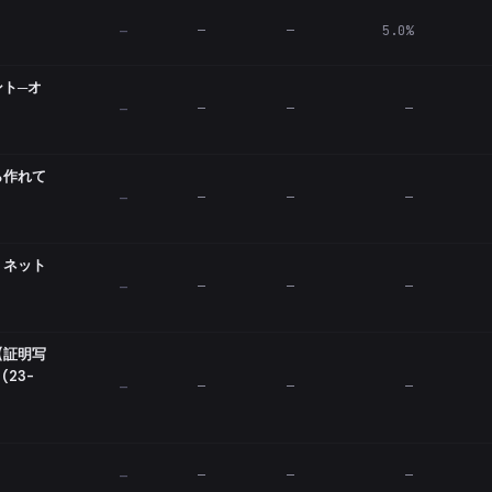
—
—
5.0%
—
ント─オ
—
—
—
—
ら作れて
—
—
—
—
」ネット
—
—
—
—
【証明写
23-
—
—
—
—
—
—
—
—