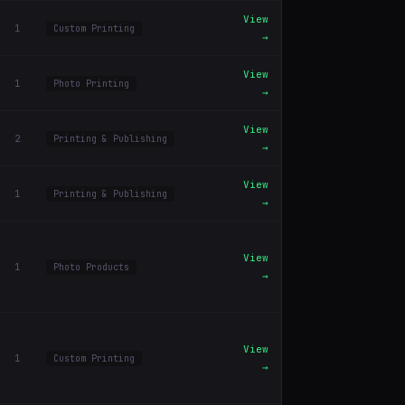
View
1
Custom Printing
→
View
1
Photo Printing
→
View
2
Printing & Publishing
→
View
1
Printing & Publishing
→
View
1
Photo Products
→
View
1
Custom Printing
→