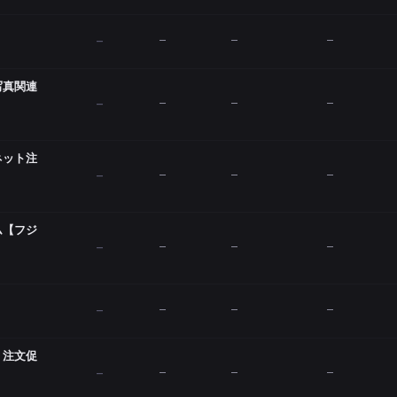
—
—
—
—
写真関連
—
—
—
—
ネット注
—
—
—
—
ム【フジ
—
—
—
—
—
—
—
—
】注文促
—
—
—
—