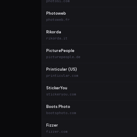
photosi.com
Photoweb
photoweb.fr
Rikorda
rikorda.it
PicturePeople
picturepeople.de
Printicular (US)
printicular.com
StickerYou
stickeryou.com
Boots Photo
bootsphoto.com
Fizzer
fizzer.com