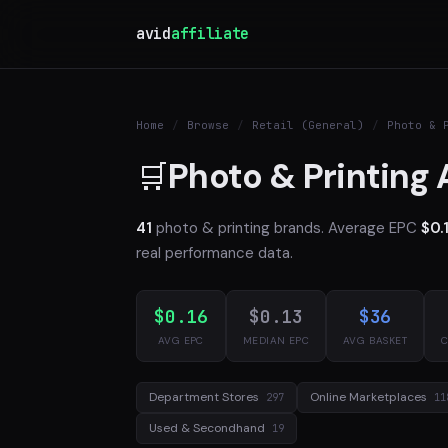
avid
affiliate
Home
/
Browse
/
Retail (General)
/
Photo & 
Photo & Printing 
🛒
41
photo & printing brands. Average EPC
$0.
real performance data.
$0.16
$0.13
$36
AVG EPC
MEDIAN EPC
AVG BASKET
C
Department Stores
Online Marketplaces
297
11
Used & Secondhand
19