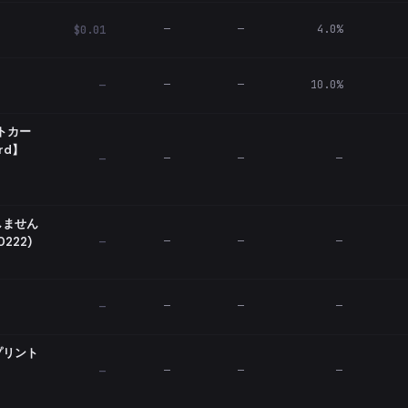
—
—
4.0%
$0.01
—
—
10.0%
—
トカー
rd】
—
—
—
—
しません
0222)
—
—
—
—
—
—
—
—
プリント
—
—
—
—