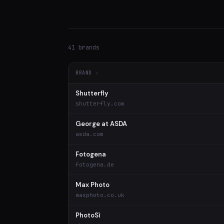
41 brands
BRAND
Shutterfly
shutterfly.com
George at ASDA
asda.com
Fotogena
fotogena.de
Max Photo
maxphoto.co.uk
PhotoSì