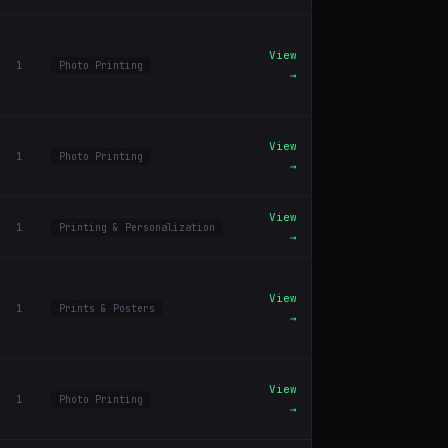
View
1
Photo Printing
→
View
1
Photo Printing
→
View
1
Printing & Personalization
→
View
1
Prints & Posters
→
View
1
Photo Printing
→