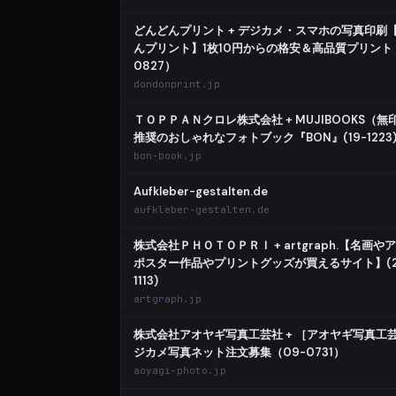
どんどんプリント + デジカメ・スマホの写真印刷
んプリント】1枚10円からの格安＆高品質プリント（
0827）
dondonprint.jp
ＴＯＰＰＡＮクロレ株式会社 + MUJIBOOKS（無
推奨のおしゃれなフォトブック『BON』(19-1223
bon-book.jp
Aufkleber-gestalten.de
aufkleber-gestalten.de
株式会社ＰＨＯＴＯＰＲＩ + artgraph.【名画や
ポスター作品やプリントグッズが買えるサイト】(2
1113)
artgraph.jp
株式会社アオヤギ写真工芸社 + ［アオヤギ写真工
ジカメ写真ネット注文募集（09-0731）
aoyagi-photo.jp