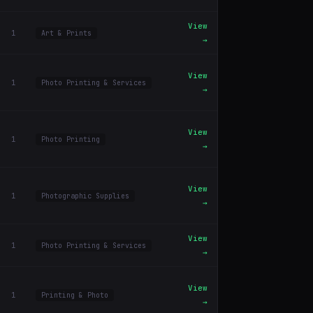
View
1
Art & Prints
→
View
1
Photo Printing & Services
→
View
1
Photo Printing
→
View
1
Photographic Supplies
→
View
1
Photo Printing & Services
→
View
1
Printing & Photo
→