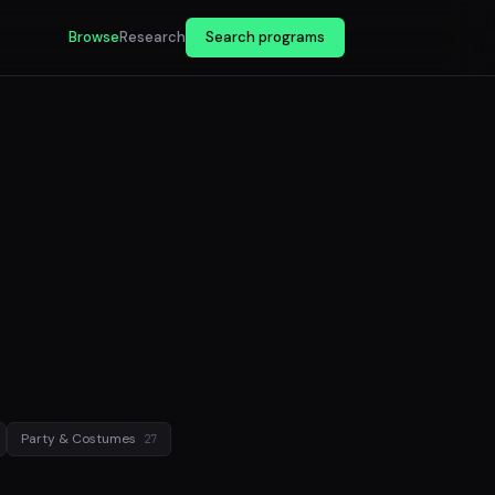
Browse
Research
Search programs
Party & Costumes
27